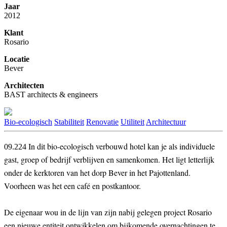
Jaar
2012
Klant
Rosario
Locatie
Bever
Architecten
BAST architects & engineers
Bio-ecologisch
Stabiliteit
Renovatie
Utiliteit
Architectuur
In dit bio-ecologisch verbouwd hotel kan je als individuele
09.224
gast, groep of bedrijf verblijven en samenkomen. Het ligt letterlijk
onder de kerktoren van het dorp Bever in het Pajottenland.
Voorheen was het een café en postkantoor.
De eigenaar wou in de lijn van zijn nabij gelegen project Rosario
een nieuwe entiteit ontwikkelen om bijkomende overnachtingen te